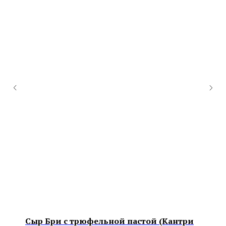
Сыр Бри с трюфельной пастой (Кантри