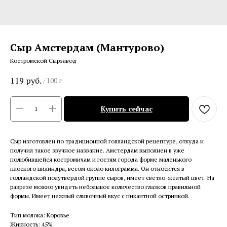
Сыр Амстердам (Мантурово)
Костромской Сырзавод
119
руб.
/
100 г
Купить сейчас
Сыр изготовлен по традиционной голландской рецептуре, откуда и
получил такое звучное название. Амстердам выполнен в уже
полюбившейся костромичам и гостям города форме маленького
плоского цилиндра, весом около килограмма. Он относится в
голландской полутвердой группе сыров, имеет светло-желтый цвет. На
разрезе можно увидеть небольшое количество глазков правильной
формы. Имеет нежный сливочный вкус с пикантной остринкой.
Тип молока: Коровье
Жирность: 45%