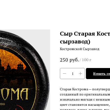
Сыр Старая Кос
сырзавод)
Костромской Сырзавод
руб.
250
/
100 г
Купить с
Старая Кострома — полутверд
созданный по оригинальным 
изначально мягкая с нежным
цвет становится насыщеннее,
родилось давно, и теперь мы