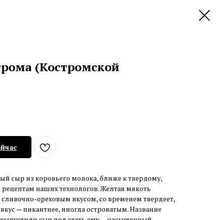
трома (Костромской
ейчас
ый сыр из коровьего молока, ближе к твердому,
рецептам наших технологов. Желтая мякоть
 сливочно-ореховым вкусом, со временем твердеет,
 вкус — пикантнее, иногда островатым. Название
 выпустили сыр под стать ему — насыщенный,