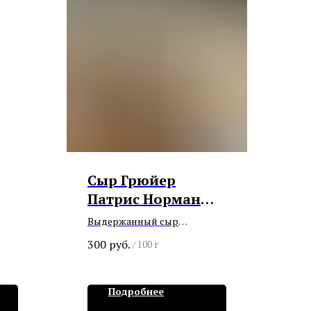
Сыр Грюйер
Патрис Норман
(Эко Вилладж)
Выдержанный сыр
«премиум» класса,
300
руб.
/
100 г
произведён из цельного
коровьего молока по
традиционной французской
Подробнее
технологии . Сыр покрыт
натуральной «мытой»