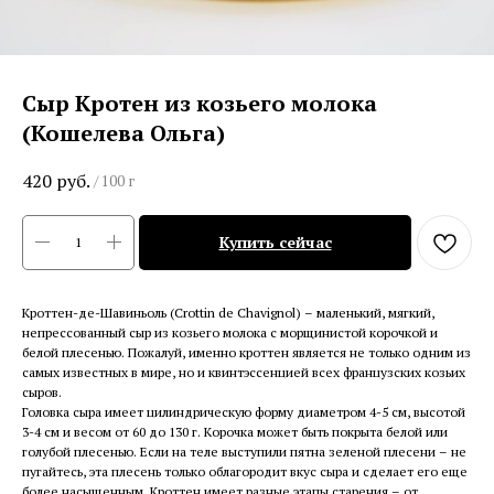
Сыр Кротен из козьего молока
(Кошелева Ольга)
420
руб.
/
100 г
Купить сейчас
Кроттен-де-Шавиньоль (Crottin de Chavignol) – маленький, мягкий,
непрессованный сыр из козьего молока с морщинистой корочкой и
белой плесенью. Пожалуй, именно кроттен является не только одним из
самых известных в мире, но и квинтэссенцией всех французских козьих
сыров.
Головка сыра имеет цилиндрическую форму диаметром 4-5 см, высотой
3-4 см и весом от 60 до 130 г. Корочка может быть покрыта белой или
голубой плесенью. Если на теле выступили пятна зеленой плесени – не
пугайтесь, эта плесень только облагородит вкус сыра и сделает его еще
более насыщенным. Кроттен имеет разные этапы старения – от