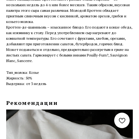
нескольких недель до 4-х или более месяцев. Таким образом, вкусовая
палитра этого сыра самая различная. Молодой Кроттен обладает
приятным сливочным вкусом с кислинкой, ароматом орехов, грибов и
козьего молока.
Кроттен-де-шавиньоль – изысканное блюдо. Его подают в конце обеда,
как изюминку к столу. Перед употреблением сыр нагревают до
комнатной температуры. Его сочетают с фруктами, хлебом, орехами,
добавляют при приготовлении салатов, бутербродов, горячих блюд.
Может подаваться и отдельно, предварительно разогретым в гриле на
листьях салата. Гармонирует с белыми винами Pouilly-Fum?, Sauvignon
Blanc, Sancerre.
Тип_молока: Козье
Жирность: 50%
Выдержка: от 3 недель
Рекомендации