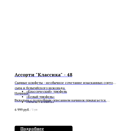
Ассорти "Классика" - 48
Сырные конфеты - необычное сочетание изысканных сортов
сыра и бельгийского шоколада.
«Классический» трюфель
Начинки:
«Белый трюфель»
Вкладыш с подробным описанием начинок прилагается.
«Яблоко-корица»
«Трюфель» с кайенским перцем
6 999
руб.
/
1 уп
«Пармезан» Манго Маракуйя
«Белый трюфель» с голубым сыром
Подробнее