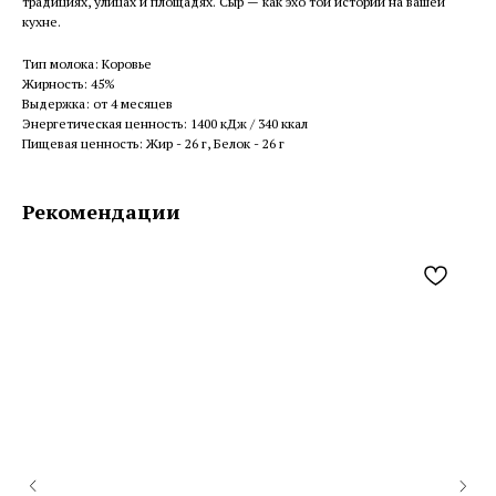
традициях, улицах и площадях. Сыр — как эхо той истории на вашей
кухне.
Тип молока: Коровье
Жирность: 45%
Выдержка: от 4 месяцев
Энергетическая ценность: 1400 кДж / 340 ккал
Пищевая ценность: Жир - 26 г, Белок - 26 г
Рекомендации