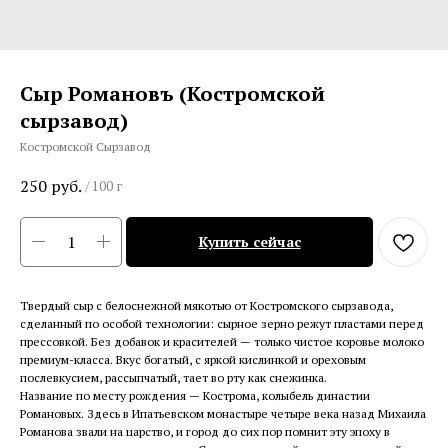
Сыр Романовъ (Костромской
сырзавод)
Костромской Сырзавод
250
руб.
/
100 г
Купить сейчас
Твердый сыр с белоснежной мякотью от Костромского сырзавода,
сделанный по особой технологии: сырное зерно режут пластами перед
прессовкой. Без добавок и красителей — только чистое коровье молоко
премиум-класса. Вкус богатый, с яркой кислинкой и ореховым
послевкусием, рассыпчатый, тает во рту как снежинка.
Название по месту рождения — Кострома, колыбель династии
Романовых. Здесь в Ипатьевском монастыре четыре века назад Михаила
Романова звали на царство, и город до сих пор помнит эту эпоху в