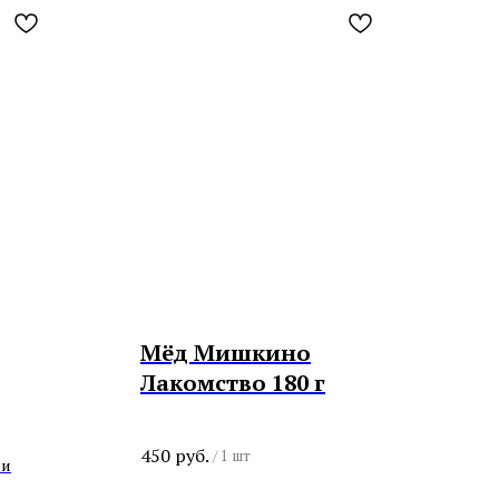
Мёд Мишкино
Лакомство 180 г
450
руб.
/
1 шт
 и