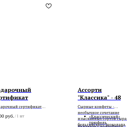
одарочный
Ассорти
ртификат
"Классика" - 48
арочный сертификат
Сырные конфеты -
0-5000 р
необычное сочетание
00
руб.
«Классический»
/
1 шт
изысканных сортов сыра
трюфель
бельгийского шоколада.
Вкладыш с подробным