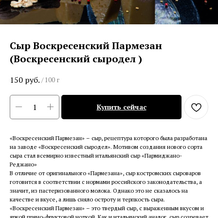
Сыр Воскресенский Пармезан
(Воскресенский сыродел )
150
руб.
/
100 г
Купить сейчас
«Воскресенский Пармезан» – сыр, рецептура которого была разработана
на заводе «Воскресенский сыродел». Мотивом создания нового сорта
сыра стал всемирно известный итальянский сыр «Пармиджано-
Реджано»
В отличие от оригинального «Пармезана», сыр костромских сыроваров
готовится в соответствии с нормами российского законодательства, а
значит, из пастеризованного молока. Однако это не сказалось на
качестве и вкусе, а лишь сняло остроту и терпкость сыра.
«Воскресенский Пармезан» – это твердый сыр, с выраженным вкусом и
яркой пряно-фруктовой ноткой. Как и итальянский аналог, сыр созревает